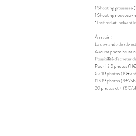
1 Shooting grossesse
1 Shooting nouveau-
*Tarif réduit incluant l
À savoir :
La demande de rdv est
Aucune photo brute n'
Possibilité d'acheter 
Pour 1 à 5 photos (11
6 à 10 photos (10€/p
11 à 19 photos (9€/ph
20 photos et + (8€/p