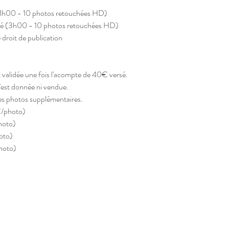
 (1h00 - 10 photos retouchées HD)
né (3h00 - 10 photos retouchées HD)
e droit de publication
 validée une fois l'acompte de 40€ versé.
est donnée ni vendue.
des photos supplémentaires.
€/photo)
hoto)
oto)
hoto)