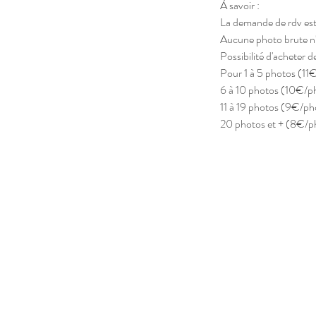
À savoir :
La demande de rdv est
Aucune photo brute n'
Possibilité d'acheter 
Pour 1 à 5 photos (11
6 à 10 photos (10€/p
11 à 19 photos (9€/ph
20 photos et + (8€/p