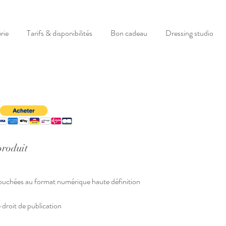
rie
Tarifs & disponibilités
Bon cadeau
Dressing studio
produit
ouchées au format numérique haute définition
e droit de publication