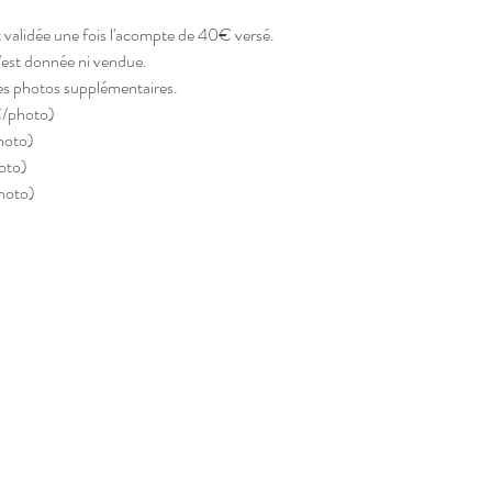
 validée une fois l'acompte de 40€ versé.
est donnée ni vendue.
des photos supplémentaires.
€/photo)
hoto)
oto)
hoto)