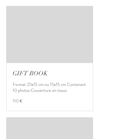
GIFT BOOK
Format 20x15 cm ou 15x15 cm Contenant
10 photos Couverture en tissus
110
110 €
euros