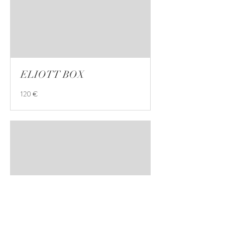
ELIOTT BOX
120
120 €
euros