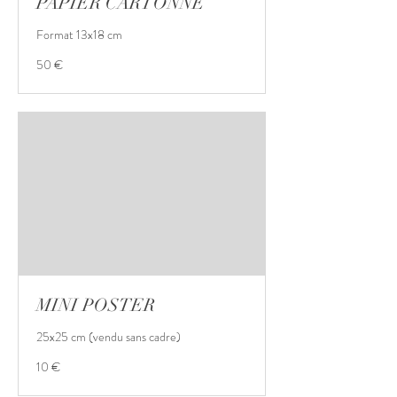
PAPIER CARTONNÉ
Format 13x18 cm
50
50 €
euros
MINI POSTER
25x25 cm (vendu sans cadre)
10
10 €
euros